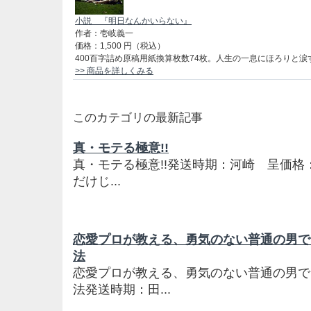
小説 『明日なんかいらない』
作者：
壱岐義一
価格：
1,500
円（税込）
400百字詰め原稿用紙換算枚数74枚。人生の一息にほろりと涙
>> 商品を詳しくみる
このカテゴリの最新記事
真・モテる極意!!
真・モテる極意!!発送時期：河崎 呈価格：1
だけじ...
恋愛プロが教える、勇気のない普通の男で
法
恋愛プロが教える、勇気のない普通の男で
法発送時期：田...