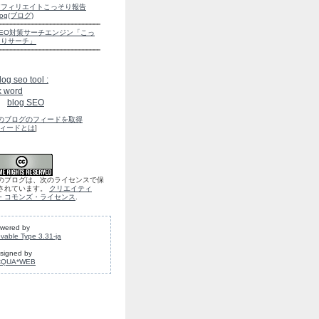
アフィリエイトこっそり報告
log(ブログ)
SEO対策サーチエンジン「こっ
そりサーチ」
blog SEO
のブログのフィードを取得
ィードとは
]
のブログは、次のライセンスで保
されています。
クリエイティ
・コモンズ・ライセンス
.
wered by
vable Type 3.31-ja
signed by
CQUA*WEB