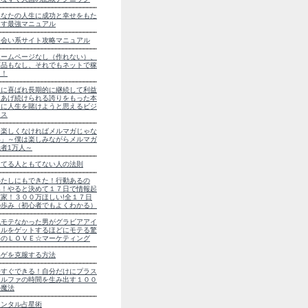
あなたの人生に成功と幸せをもた
らす最強マニュアル
出会い系サイト攻略マニュアル
ホームページなし（作れない）、
商品もなし、それでもネットで稼
ぐ！
人に喜ばれ長期的に継続して利益
をあげ続けられる誇りをもった本
当に人生を賭けようと思えるビジ
ネス
「楽しくなければメルマガじゃな
い」～僕は楽しみながらメルマガ
読者1万人～
もてる人ともてない人の法則
わたしにもできた！行動あるの
み！やると決めて１７日で情報起
業家！３００万ほしい!全１７日
の歩み（初心者でもよくわかる）
鬼モテなかった男がグラビアアイ
ドルをゲットするほどにモテる驚
愕のＬＯＶＥ☆マーケティング
ハゲを克服する方法
今すぐできる！自分だけにプラス
アルファの時間を生み出す１００
の魔法
メンタル占星術