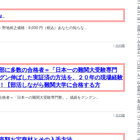
』
地裕之価格：8,000 円（税込）あなたの知らな...
|
その他
部に多数の合格者＝「日本一の難関大受験専門
グン伸ばした実証済の方法を、２０年の現場経験
！【部活しながら難関大学に合格する方
格者＝「日本一の難関大受験専門塾」。成績をグングン...
|
その他
高額お宝商材とその入手方法