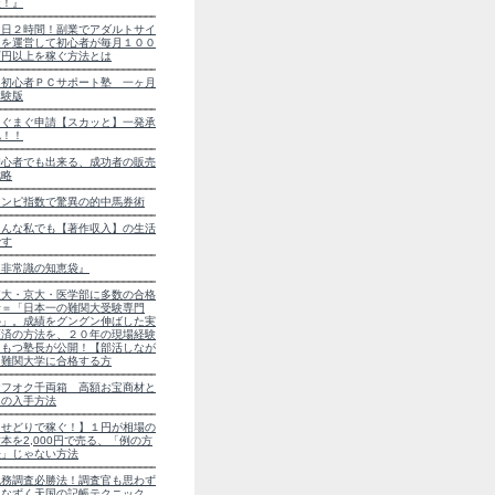
策！』
１日２時間！副業でアダルトサイ
トを運営して初心者が毎月１００
万円以上を稼ぐ方法とは
超初心者ＰＣサポート塾 一ヶ月
体験版
まぐまぐ申請【スカッと】一発承
認！！
初心者でも出来る、成功者の販売
戦略
コンピ指数で驚異の的中馬券術
こんな私でも【著作収入】の生活
です
『非常識の知恵袋』
東大・京大・医学部に多数の合格
者＝「日本一の難関大受験専門
塾」。成績をグングン伸ばした実
証済の方法を、２０年の現場経験
をもつ塾長が公開！【部活しなが
ら難関大学に合格する方
ヤフオク千両箱 高額お宝商材と
その入手方法
【せどりで稼ぐ！】１円が相場の
本を2,000円で売る、「例の方
法」じゃない方法
税務調査必勝法！調査官も思わず
うなずく天国の記帳テクニック