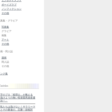
エンタテイメント
ボーイズラブ
ノンフィクション
その他
写真集・グラビア
写真集
グラビア
画集
アート
その他
漫画・同人誌
漫画
同人誌
その他
リンク集
Entries
数字のプロ「税理士」が教える
「負けようの無い投資競馬資産運
用法！」
『私たちは負けない！サラリーマ
ンとその妻達の、圧勝！節税対