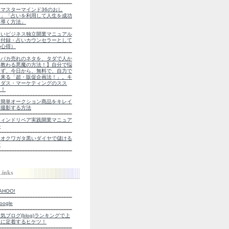
「マスターマインド36のおし
え」「占いを利用して人生を成功
に導く方法」
占いビジネス独立開業マニュアル
（付録・占いカウンセラーとして
の心得）
【バカ売れのネタを、タダで人か
ら教わる悪魔の方法！】自分で悩
まず、今日から、無料で、自力で
出来る「超・販促企画法！」。キ
キダス・マーケティングのスス
メ！
超簡単オークション商品をキレイ
に撮影する方法
ウィンドリペア実践開業マニュア
ル
オオクワガタ黒いダイヤで儲ける
術
Links
AHOO!
oogle
気ブログ(blog)ランキングで上
位に定着するヒケツ！