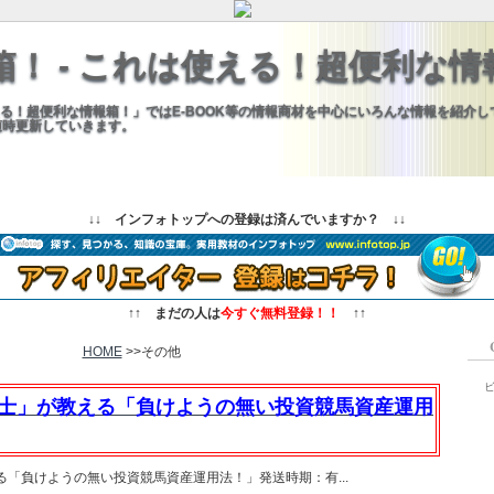
箱！ - これは使える！超便利な情
使える！超便利な情報箱！」ではE-BOOK等の情報商材を中心にいろんな情報を紹介
随時更新していきます。
↓↓
インフォトップへの登録は済んでいますか？
↓↓
↑↑
まだの人は
今すぐ無料登録！！
↑↑
HOME
>>その他
士」が教える「負けようの無い投資競馬資産運用
「負けようの無い投資競馬資産運用法！」発送時期：有...