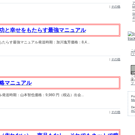
|
その他
b
功と幸せをもたらす最強マニュアル
たらす最強マニュアル発送時期：加川逸芳価格：8,4...
こ
[
フ
|
その他
こ
護
略マニュアル
ブ
送時期：山本智也価格：9,980 円（税込）出会...
Po
Mo
De
A
|
その他