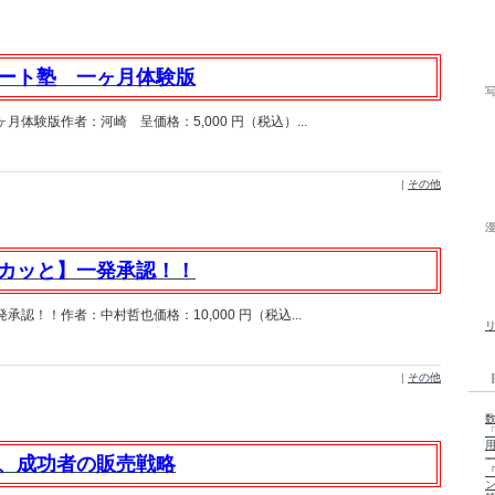
ート塾 一ヶ月体験版
体験版作者：河崎 呈価格：5,000 円（税込）...
|
その他
カッと】一発承認！！
認！！作者：中村哲也価格：10,000 円（税込...
|
その他
、成功者の販売戦略