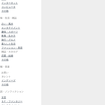
インターネット
コンピュータ
その他
趣味・生活・雑誌
占い・風水
エンタテイメント
趣味・スポーツ
教養・生き方
旅行・グルメ
暮らしと生活
ファッション・美容
雑誌・カタログ
恋愛・結婚
その他
芸能・音楽
お笑い
タレント
インディーズ
その他
小説・ノンフィクション
文芸
ＳＦ・ファンタジー